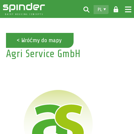
PL
Home
Produkty
< Wróćmy do mapy
Agri Service GmbH
Do pobrania
Spinder
Dealerzy
Aktualności
Kontakt