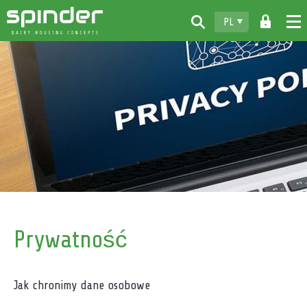
PL
Home
Produkty
Do pobrania
Spinder
Dealerzy
Aktualności
Kontakt
Prywatność
Jak chronimy dane osobowe