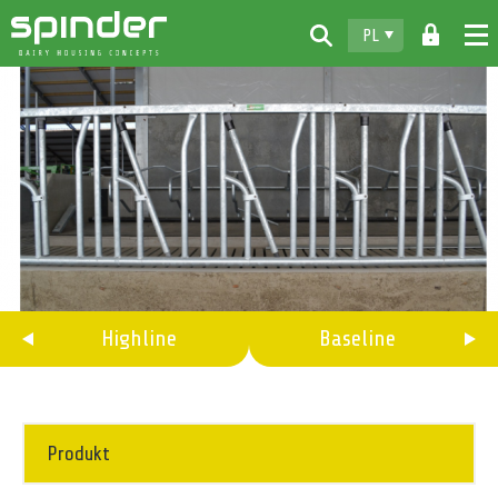
PL
Home
Produkty
Do pobrania
Spinder
Dealerzy
Aktualności
Highline
Baseline
Kontakt
Produkt