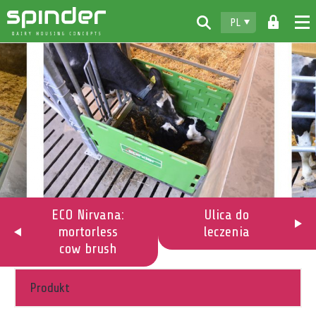
PL
Home
Produkty
Do pobrania
Spinder
Dealerzy
Aktualności
ECO Nirvana:
Ulica do
mortorless
leczenia
Kontakt
cow brush
Produkt