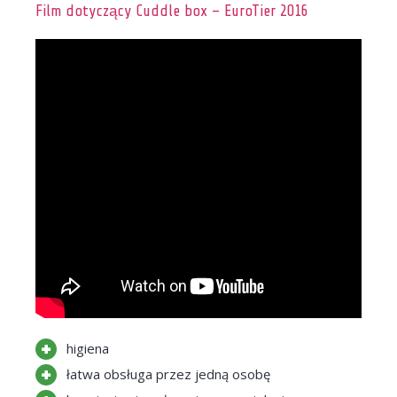
Film dotyczący Cuddle box – EuroTier 2016
higiena
łatwa obsługa przez jedną osobę